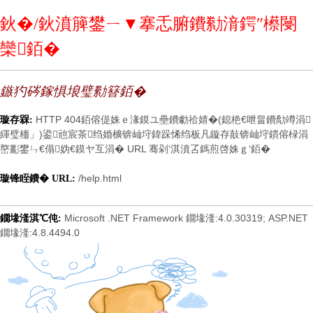
鈥�/鈥濆簲鐢ㄧ▼搴忎腑鐨勬湇鍔″櫒閿
欒銆�
鏃犳硶鎵惧埌璧勬簮銆�
HTTP 404銆傛偍姝ｅ湪鏌ユ壘鐨勮祫婧�(鎴栬€呭畠鐨勪竴涓
璇存槑:
緷璧栭」)鍙兘宸茶绉婚櫎锛屾垨鍏跺悕绉板凡鏇存敼锛屾垨鏆傛椂涓
嶅彲鐢ㄣ€傝妫€鏌ヤ互涓� URL 骞剁‘淇濆叾鎷煎啓姝ｇ‘銆�
/help.html
璇锋眰鐨� URL:
Microsoft .NET Framework 鐗堟湰:4.0.30319; ASP.NET
鐗堟湰淇℃伅:
鐗堟湰:4.8.4494.0